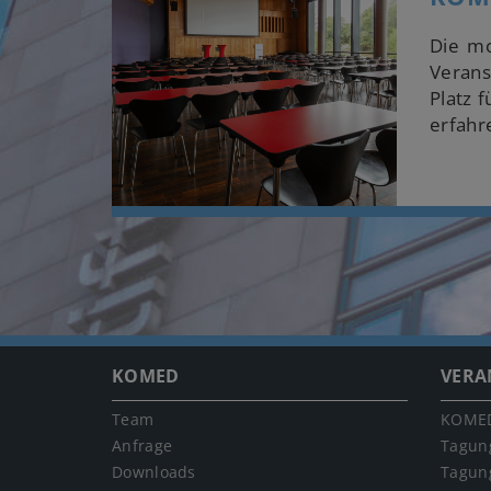
Die mo
Verans
Platz 
erfahr
KOMED
VERA
Team
KOMED
Anfrage
Tagun
Downloads
Tagun