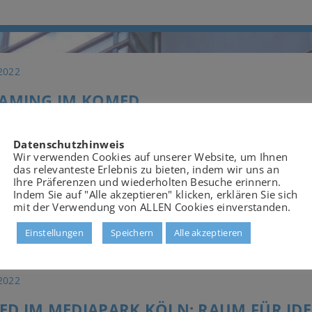
 2022
EAMING IM KOMED
ing Lösung für Ihre Veranstaltung im KOMED KOMED b
Datenschutzhinweis
taltungsformate, wie Online Live Events und Webin
Wir verwenden Cookies auf unserer Website, um Ihnen
taltungen - mit Gästen vor Ort und parallelem Live-Str
das relevanteste Erlebnis zu bieten, indem wir uns an
terlesen...
Ihre Präferenzen und wiederholten Besuche erinnern.
Indem Sie auf "Alle akzeptieren" klicken, erklären Sie sich
mit der Verwendung von ALLEN Cookies einverstanden.
Einstellungen
Speichern
Alle akzeptieren
 2022
D IM MEDIAPARK KÖLN: RAUM FÜR IDE