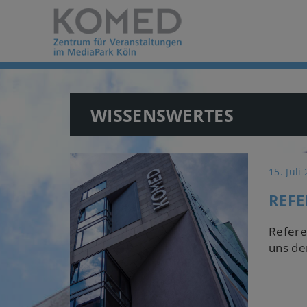
WISSENSWERTES
15. Juli
REF
Refere
uns de