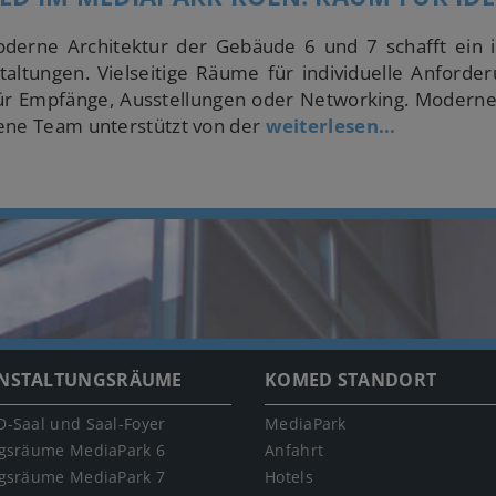
derne Architektur der Gebäude 6 und 7 schafft ein i
taltungen. Vielseitige Räume für individuelle Anforde
für Empfänge, Ausstellungen oder Networking. Modern
ene Team unterstützt von der
weiterlesen...
NSTALTUNGSRÄUME
KOMED STANDORT
-Saal und Saal-Foyer
MediaPark
gsräume MediaPark 6
Anfahrt
gsräume MediaPark 7
Hotels