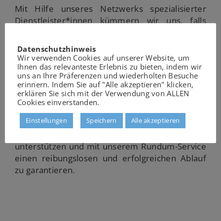
Mit Hilfe unseres Netzwerks spezialisierter
Dienstleister*innen kümmern wir uns, falls
gewünscht, um die zusätzliche Ausstattung und
weiteres Servicepersonal: Wir mieten spezielles
Datenschutzhinweis
Mobiliar an, beauftragen Garderobenpersonal,
Wir verwenden Cookies auf unserer Website, um
Ihnen das relevanteste Erlebnis zu bieten, indem wir
Host*essen, Sicherheitspersonal, einen
uns an Ihre Präferenzen und wiederholten Besuche
Sanitätsdienst oder auch eine*n Fotograf*in für
erinnern. Indem Sie auf "Alle akzeptieren" klicken,
Ihre Veranstaltung.
erklären Sie sich mit der Verwendung von ALLEN
Cookies einverstanden.
Sprechen Sie uns an oder schreiben Sie uns! Wir
Einstellungen
Speichern
Alle akzeptieren
freuen uns, Sie bei der Planung und
Durchführung Ihrer Veranstaltung zu
unterstützen und mit unserem Rundum-Service
einen reibungslosen und erfolgreichen Ablauf
zu garantieren.