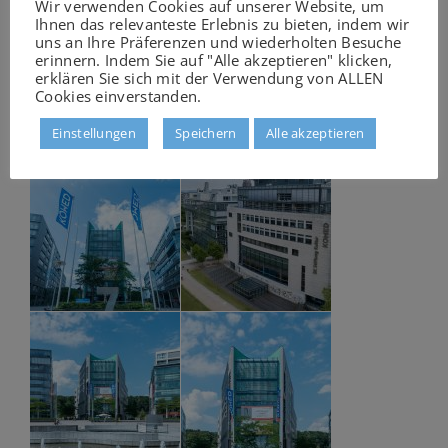
Wir verwenden Cookies auf unserer Website, um
Entstehungsgeschichte und Architektur des
Ihnen das relevanteste Erlebnis zu bieten, indem wir
uns an Ihre Präferenzen und wiederholten Besuche
MediaParks, zu den Unternehmen, zur
erinnern. Indem Sie auf "Alle akzeptieren" klicken,
Gastronomie und zu den Events auf dem
erklären Sie sich mit der Verwendung von ALLEN
zentralen Platz finden Sie auf der Website
Cookies einverstanden.
www.mediapark.de
.
Einstellungen
Speichern
Alle akzeptieren