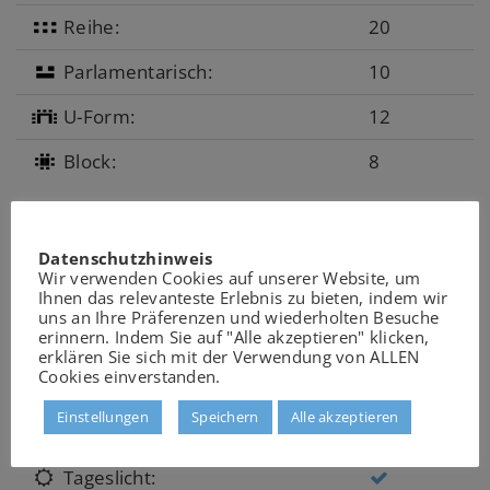
Reihe:
20
Parlamentarisch:
10
U-Form:
12
Block:
8
BESONDERE MERKMALE:
Datenschutzhinweis
Wir verwenden Cookies auf unserer Website, um
Barrierefrei:
Ihnen das relevanteste Erlebnis zu bieten, indem wir
uns an Ihre Präferenzen und wiederholten Besuche
erinnern. Indem Sie auf "Alle akzeptieren" klicken,
Keine Cateringbindung:
erklären Sie sich mit der Verwendung von ALLEN
Cookies einverstanden.
Lastenaufzug:
Einstellungen
Speichern
Alle akzeptieren
Aufzug:
Tageslicht: