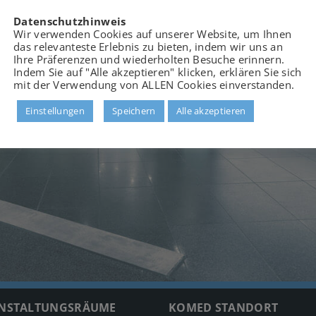
Datenschutzhinweis
Wir verwenden Cookies auf unserer Website, um Ihnen
das relevanteste Erlebnis zu bieten, indem wir uns an
Ihre Präferenzen und wiederholten Besuche erinnern.
Indem Sie auf "Alle akzeptieren" klicken, erklären Sie sich
mit der Verwendung von ALLEN Cookies einverstanden.
Einstellungen
Speichern
Alle akzeptieren
NSTALTUNGSRÄUME
KOMED STANDORT