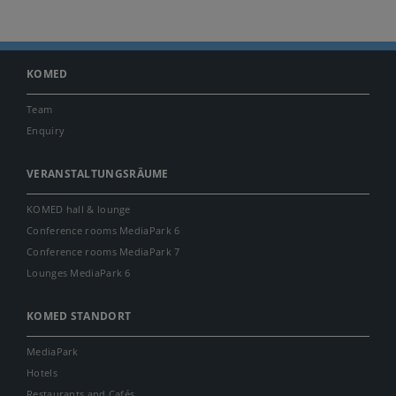
KOMED
Team
Enquiry
VERANSTALTUNGSRÄUME
KOMED hall & lounge
Conference rooms MediaPark 6
Conference rooms MediaPark 7
Lounges MediaPark 6
KOMED STANDORT
MediaPark
Hotels
Restaurants and Cafés