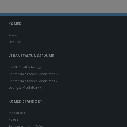
KOMED
Team
Enquiry
VERANSTALTUNGSRÄUME
KOMED hall & lounge
Conference rooms MediaPark 6
Conference rooms MediaPark 7
Lounges MediaPark 6
KOMED STANDORT
MediaPark
Hotels
Restaurants and Cafés