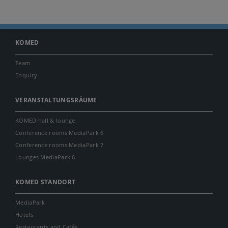
KOMED
Team
Enquiry
VERANSTALTUNGSRÄUME
KOMED hall & lounge
Conference rooms MediaPark 6
Conference rooms MediaPark 7
Lounges MediaPark 6
KOMED STANDORT
MediaPark
Hotels
Restaurants and Cafés