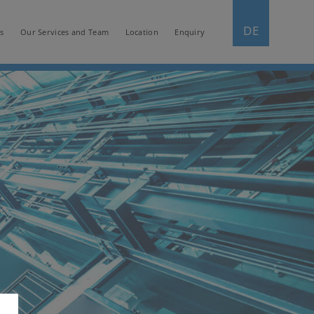
DE
s
Our Services and Team
Location
Enquiry