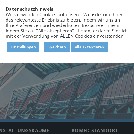
Datenschutzhinweis
Wir verwenden Cookies auf unserer Website, um Ihnen
das relevanteste Erlebnis zu bieten, indem wir uns an
Ihre Präferenzen und wiederholten Besuche erinnern.
Indem Sie auf "Alle akzeptieren" klicken, erklären Sie sich
mit der Verwendung von ALLEN Cookies einverstanden.
Einstellungen
Speichern
Alle akzeptieren
NSTALTUNGSRÄUME
KOMED STANDORT