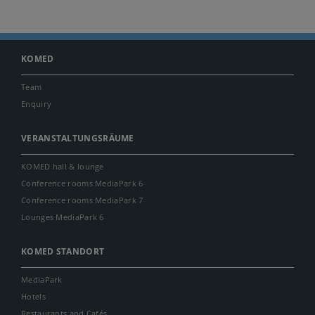
KOMED
Team
Enquiry
VERANSTALTUNGSRÄUME
KOMED hall & lounge
Conference rooms MediaPark 6
Conference rooms MediaPark 7
Lounges MediaPark 6
KOMED STANDORT
MediaPark
Hotels
Restaurants and Cafés