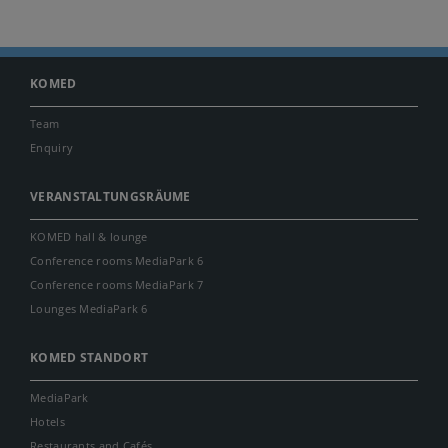
KOMED
Team
Enquiry
VERANSTALTUNGSRÄUME
KOMED hall & lounge
Conference rooms MediaPark 6
Conference rooms MediaPark 7
Lounges MediaPark 6
KOMED STANDORT
MediaPark
Hotels
Restaurants and Cafés