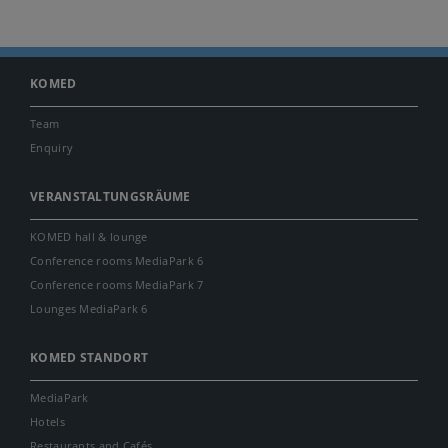
KOMED
Team
Enquiry
VERANSTALTUNGSRÄUME
KOMED hall & lounge
Conference rooms MediaPark 6
Conference rooms MediaPark 7
Lounges MediaPark 6
KOMED STANDORT
MediaPark
Hotels
Restaurants and Cafés