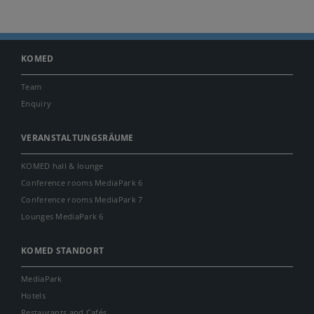
KOMED
Team
Enquiry
VERANSTALTUNGSRÄUME
KOMED hall & lounge
Conference rooms MediaPark 6
Conference rooms MediaPark 7
Lounges MediaPark 6
KOMED STANDORT
MediaPark
Hotels
Restaurants and Cafés