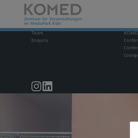
KOMED
VERA
Team
KOMED
Enquiry
Confe
Confe
Loung