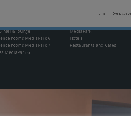
Home
Event space
NSTALTUNGSRÄUME
KOMED STANDORT
 hall & lounge
MediaPark
rence rooms MediaPark 6
Hotels
rence rooms MediaPark 7
Restaurants and Cafés
es MediaPark 6