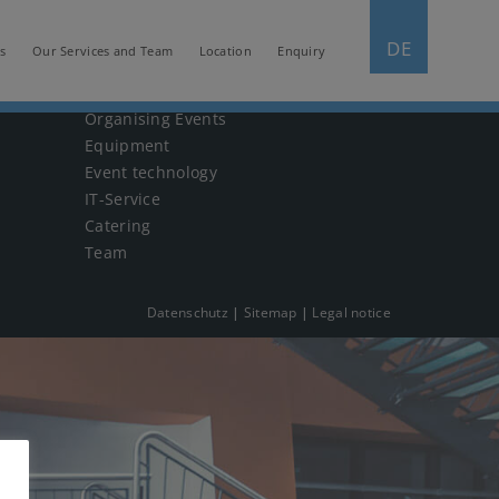
DE
s
Our Services and Team
Location
Enquiry
SERVICES UND INFO
Organising Events
Equipment
Event technology
IT-Service
Catering
Team
Datenschutz
Sitemap
Legal notice