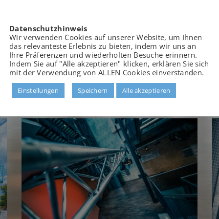
Veranstaltungsbeispiele zu vielen
Formaten, um einen Eindruck von unseren
Datenschutzhinweis
Räumlichkeiten und deren Möglichkeiten
Wir verwenden Cookies auf unserer Website, um Ihnen
das relevanteste Erlebnis zu bieten, indem wir uns an
zu erhalten.
Ihre Präferenzen und wiederholten Besuche erinnern.
Indem Sie auf "Alle akzeptieren" klicken, erklären Sie sich
mit der Verwendung von ALLEN Cookies einverstanden.
Zu den Veranstaltungsbeispielen
Einstellungen
Speichern
Alle akzeptieren