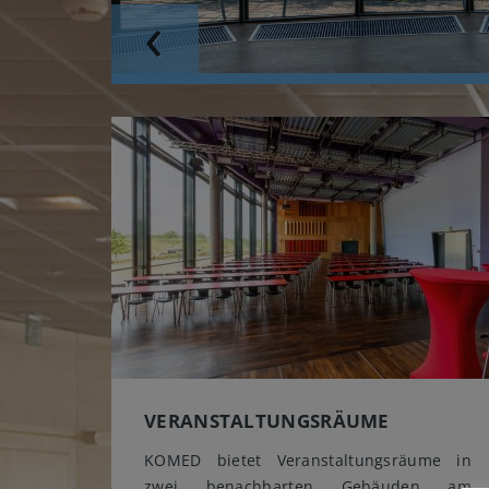
Previous
VERANSTALTUNGSRÄUME
KOMED bietet Veranstaltungsräume in
zwei benachbarten Gebäuden am