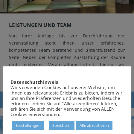
LEISTUNGEN UND TEAM
Von Ihrer Anfrage bis zur Durchführung der
Veranstaltung steht Ihnen unser erfahrenes,
kompetentes Team beratend und unterstützend zur
Seite. Neben der kompletten Ausstattung der Räume
und moderner Veranstaltungstechnik bieten wir
umfangreiche Serviceleistungen.
Datenschutzhinweis
Wir verwenden Cookies auf unserer Website, um
Ihnen das relevanteste Erlebnis zu bieten, indem wir
uns an Ihre Präferenzen und wiederholten Besuche
Leistungen und Team
erinnern. Indem Sie auf "Alle akzeptieren" klicken,
erklären Sie sich mit der Verwendung von ALLEN
Cookies einverstanden.
Einstellungen
Speichern
Alle akzeptieren